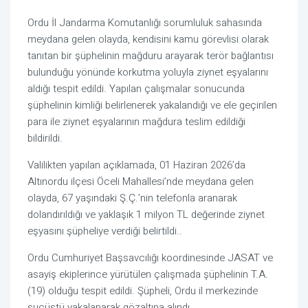
Ordu İl Jandarma Komutanlığı sorumluluk sahasında
meydana gelen olayda, kendisini kamu görevlisi olarak
tanıtan bir şüphelinin mağduru arayarak terör bağlantısı
bulunduğu yönünde korkutma yoluyla ziynet eşyalarını
aldığı tespit edildi. Yapılan çalışmalar sonucunda
şüphelinin kimliği belirlenerek yakalandığı ve ele geçirilen
para ile ziynet eşyalarının mağdura teslim edildiği
bildirildi.
Valilikten yapılan açıklamada, 01 Haziran 2026’da
Altınordu ilçesi Öceli Mahallesi’nde meydana gelen
olayda, 67 yaşındaki Ş.Ç.’nin telefonla aranarak
dolandırıldığı ve yaklaşık 1 milyon TL değerinde ziynet
eşyasını şüpheliye verdiği belirtildi..
Ordu Cumhuriyet Başsavcılığı koordinesinde JASAT ve
asayiş ekiplerince yürütülen çalışmada şüphelinin T.A.
(19) olduğu tespit edildi. Şüpheli, Ordu il merkezinde
suçüstü yakalanarak gözaltına alındı.