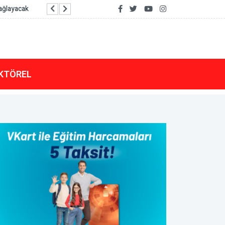
Bakan Çiftci Sinop’ta temaslarda bulundu
KTÖREL