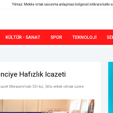
ması bölgesel istikrara katkı sağlayacak
KÜLTÜR - SANAT
SPOR
TEKNOLOJI
SE
ciye Hafızlık Icazeti
azet Merasimi’nde 55’i kız, 56’sı erkek olmak üzere