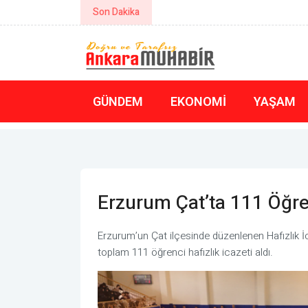
Son Dakika
Yılmaz: Mekke ortak savunma anlaş
GÜNDEM
EKONOMI
YAŞAM
Erzurum Çat’ta 111 Öğren
Erzurum’un Çat ilçesinde düzenlenen Hafızlık İc
toplam 111 öğrenci hafızlık icazeti aldı.