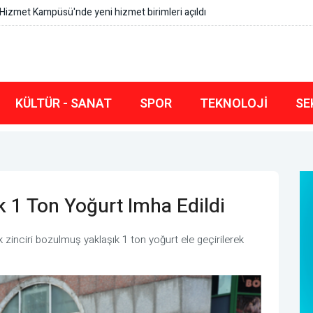
erasyonda Belediye Başkanı İlkay Çiçek tutuklandı
KÜLTÜR - SANAT
SPOR
TEKNOLOJI
SE
k 1 Ton Yoğurt Imha Edildi
zinciri bozulmuş yaklaşık 1 ton yoğurt ele geçirilerek