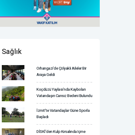
Sağlık
Orhangazi’de Çölyaklı Aileler Bir
Araya Geldi
Koçdüzü Yaylası’nda Kaybolan
Vatandaşın Cansız Bedeni Bulundu
İzmit'te Vatandaşlar Güne Sporla
Başladı
DİSKİ’den Kulp Kırsalında Içme