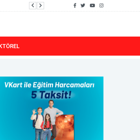
Çelik: Karadeniz'de sivil gemilerin hedef alınmas
KTÖREL