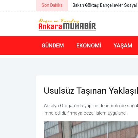
Son Dakika
Menderes Belediyesi’ne yönelik op
GÜNDEM
EKONOMI
YAŞAM
Usulsüz Taşınan Yaklaşı
Antalya Otogarı’nda yapılan denetimlerde soğuk 
imha edildi, firmaya cezai işlem uygulandı.