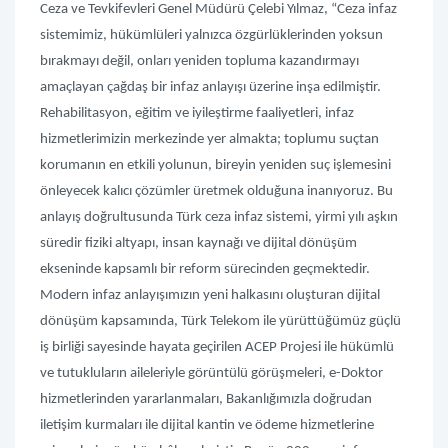
Ceza ve Tevkifevleri Genel Müdürü Çelebi Yılmaz
, “Ceza infaz
sistemimiz, hükümlüleri yalnızca özgürlüklerinden yoksun
bırakmayı değil, onları yeniden topluma kazandırmayı
amaçlayan çağdaş bir infaz anlayışı üzerine inşa edilmiştir.
Rehabilitasyon, eğitim ve iyileştirme faaliyetleri, infaz
hizmetlerimizin merkezinde yer almakta; toplumu suçtan
korumanın en etkili yolunun, bireyin yeniden suç işlemesini
önleyecek kalıcı çözümler üretmek olduğuna inanıyoruz. Bu
anlayış doğrultusunda Türk ceza infaz sistemi, yirmi yılı aşkın
süredir fiziki altyapı, insan kaynağı ve dijital dönüşüm
ekseninde kapsamlı bir reform sürecinden geçmektedir.
Modern infaz anlayışımızın yeni halkasını oluşturan dijital
dönüşüm kapsamında, Türk Telekom ile yürüttüğümüz güçlü
iş birliği sayesinde hayata geçirilen ACEP Projesi ile hükümlü
ve tutukluların aileleriyle görüntülü görüşmeleri, e-Doktor
hizmetlerinden yararlanmaları, Bakanlığımızla doğrudan
iletişim kurmaları ile dijital kantin ve ödeme hizmetlerine