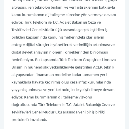
Türkiye’nin dijital dönüşümünün öncüsü Türk Telekom, güçlü
altyapısı, ileri teknoloji birikimi ve yerli iştiraklerinin katkısıyla
kamu kurumlarının dijitalleşme sürecine yön vermeye devam
ediyor. Türk Telekom ile T.C. Adalet Bakanlığı Ceza ve
Tevkifevleri Genel Müdürlüğü arasında gerçekleştirilen iş
birlikleri kapsamında kamu hizmetlerindeki idari işlerin
entegre dijital süreçlerle yönetilerek verimliliğin artırılması ve
dijital devlet anlayışının önemli örneklerinden biri olması
hedefleniyor. Bu kapsamda Türk Telekom Grup şirketi İnnova
Bilişim’in mühendislik yetkinlikleriyle geliştirilen ACEP, teknik
altyapısından finansman modeline kadar tamamen yerli
kaynaklarla hayata geçirilmiş olup ceza infaz kurumlarında
yaygınlaştırılmaya ve yeni teknolojilerle geliştirilmeye devam
ediyor. Kamu kurumlarının dijitalleşme vizyonu
doğrultusunda Türk Telekom ile T.C. Adalet Bakanlığı Ceza ve
Tevkifevleri Genel Müdürlüğü arasında yeni bir iş birliği
protokolü imzalandı.