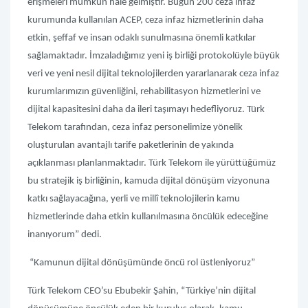
erişmeleri mümkün hâle gelmiştir. Bugün 200 ceza infaz
kurumunda kullanılan ACEP, ceza infaz hizmetlerinin daha
etkin, şeffaf ve insan odaklı sunulmasına önemli katkılar
sağlamaktadır. İmzaladığımız yeni iş birliği protokolüyle büyük
veri ve yeni nesil dijital teknolojilerden yararlanarak ceza infaz
kurumlarımızın güvenliğini, rehabilitasyon hizmetlerini ve
dijital kapasitesini daha da ileri taşımayı hedefliyoruz.
Türk
Telekom tarafından, ceza infaz personelimize yönelik
oluşturulan avantajlı tarife paketlerinin de yakında
açıklanması planlanmaktadır. Türk Telekom ile yürüttüğümüz
bu stratejik iş birliğinin, kamuda dijital dönüşüm vizyonuna
katkı sağlayacağına, yerli ve millî teknolojilerin kamu
hizmetlerinde daha etkin kullanılmasına öncülük edeceğine
inanıyorum” dedi.
“Kamunun dijital dönüşümünde öncü rol üstleniyoruz”
Türk
Telekom CEO’su Ebubekir Şahin
, “Türkiye’nin dijital