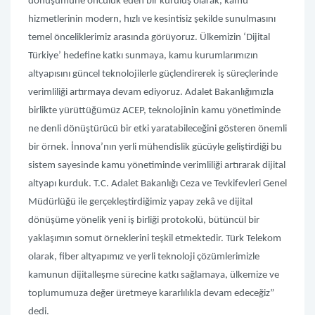
dönüşümüne öncülük eden bir kuruluş olarak, kamu
hizmetlerinin modern, hızlı ve kesintisiz şekilde sunulmasını
temel önceliklerimiz arasında görüyoruz. Ülkemizin ‘Dijital
Türkiye’ hedefine katkı sunmaya, kamu kurumlarımızın
altyapısını güncel teknolojilerle güçlendirerek iş süreçlerinde
verimliliği artırmaya devam ediyoruz. Adalet Bakanlığımızla
birlikte yürüttüğümüz ACEP, teknolojinin kamu yönetiminde
ne denli dönüştürücü bir etki yaratabileceğini gösteren önemli
bir örnek. İnnova’nın yerli mühendislik gücüyle geliştirdiği bu
sistem sayesinde kamu yönetiminde verimliliği artırarak dijital
altyapı kurduk. T.C. Adalet Bakanlığı Ceza ve Tevkifevleri Genel
Müdürlüğü ile gerçekleştirdiğimiz yapay zekâ ve dijital
dönüşüme yönelik yeni iş birliği protokolü, bütüncül bir
yaklaşımın somut örneklerini teşkil etmektedir. Türk Telekom
olarak, fiber altyapımız ve yerli teknoloji çözümlerimizle
kamunun dijitalleşme sürecine katkı sağlamaya, ülkemize ve
toplumumuza değer üretmeye kararlılıkla devam edeceğiz”
dedi.