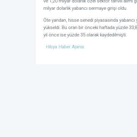
ve 1,20 milyar dolarlık özel sektör tahvili alımı
milyar dolarlık yabancı sermaye girişi oldu.
Öte yandan, hisse senedi piyasasında yabancı ya
yükseldi. Bu oran bir önceki haftada yüzde 33,8
yıl önce ise yüzde 35 olarak kaydedilmişti.
Hibya Haber Ajansı