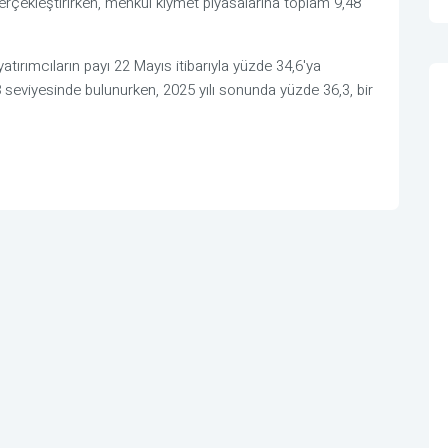
 gerçekleştirirken, menkul kıymet piyasalarına toplam 9,48
tırımcıların payı 22 Mayıs itibarıyla yüzde 34,6'ya
 seviyesinde bulunurken, 2025 yılı sonunda yüzde 36,3, bir