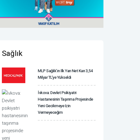
Sağlık
MLP Sağlık'ın Ilk Yarı Net Karı 3,54
Milyar TL'ye Yükseldi
İvkova: Devlet Psikiyatri
Hastanesinin Taşınma Projesinde
Yeni Gecikmeye Izin
Vermeyeceğim