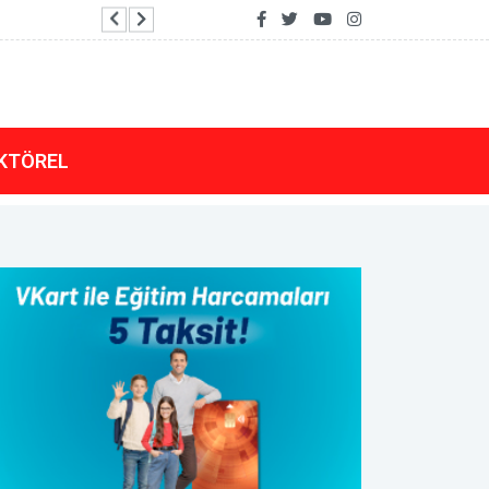
Bakan Fidan, Ürdün Kralı II. Abdullah tarafından k
KTÖREL