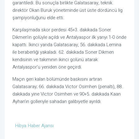
garantiledi. Bu sonuçla birlikte Galatasaray, teknik
direktör Okan Buruk yönetiminde üst üste dördüncü lig
şampiyonluğunu elde etti.
Karşılaşmada skor perdesi 45+3. dakikada Soner
Dikmen’in golüyle açıldı ve Antalyaspor ilk yarıyı 1-0 önde
kapattı. İkinci yarıda Galatasaray, 56. dakikada Lemina
ile beraberliği yakaladı. 62. dakikada Soner Dikmen
kendisinin ve takımının ikinci golünü atarak
Antalyaspor’u yeniden öne geçirdi.
Maçın geri kalan bölümünde baskısını artıran
Galatasaray; 66. dakikada Victor Osimhen (penaltı), 88.
dakikada yine Victor Osimhen ve 90+5. dakikada Kaan
Ayhan’ın golleriyle sahadan galibiyetle ayrıldı.
Hibya Haber Ajansı