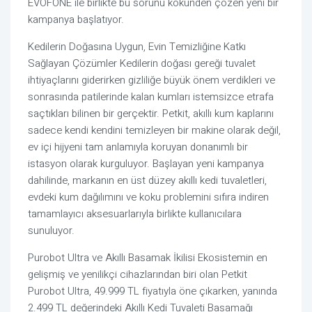
EVOFONE ile birlikte bu sorunu kökünden çözen yeni bir
kampanya başlatıyor.
Kedilerin Doğasına Uygun, Evin Temizliğine Katkı
Sağlayan Çözümler Kedilerin doğası gereği tuvalet
ihtiyaçlarını giderirken gizliliğe büyük önem verdikleri ve
sonrasında patilerinde kalan kumları istemsizce etrafa
saçtıkları bilinen bir gerçektir. Petkit, akıllı kum kaplarını
sadece kendi kendini temizleyen bir makine olarak değil,
ev içi hijyeni tam anlamıyla koruyan donanımlı bir
istasyon olarak kurguluyor. Başlayan yeni kampanya
dahilinde, markanın en üst düzey akıllı kedi tuvaletleri,
evdeki kum dağılımını ve koku problemini sıfıra indiren
tamamlayıcı aksesuarlarıyla birlikte kullanıcılara
sunuluyor.
Purobot Ultra ve Akıllı Basamak İkilisi Ekosistemin en
gelişmiş ve yenilikçi cihazlarından biri olan Petkit
Purobot Ultra, 49.999 TL fiyatıyla öne çıkarken, yanında
2.499 TL değerindeki Akıllı Kedi Tuvaleti Basamağı