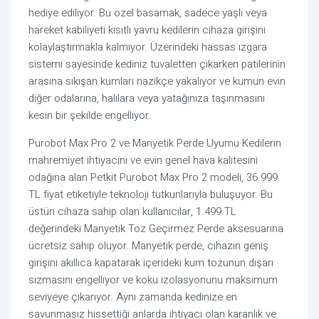
hediye ediliyor. Bu özel basamak, sadece yaşlı veya
hareket kabiliyeti kısıtlı yavru kedilerin cihaza girişini
kolaylaştırmakla kalmıyor. Üzerindeki hassas ızgara
sistemi sayesinde kediniz tuvaletten çıkarken patilerinin
arasına sıkışan kumları nazikçe yakalıyor ve kumun evin
diğer odalarına, halılara veya yatağınıza taşınmasını
kesin bir şekilde engelliyor.
Purobot Max Pro 2 ve Manyetik Perde Uyumu Kedilerin
mahremiyet ihtiyacını ve evin genel hava kalitesini
odağına alan Petkit Purobot Max Pro 2 modeli, 36.999
TL fiyat etiketiyle teknoloji tutkunlarıyla buluşuyor. Bu
üstün cihaza sahip olan kullanıcılar, 1.499 TL
değerindeki Manyetik Toz Geçirmez Perde aksesuarına
ücretsiz sahip oluyor. Manyetik perde, cihazın geniş
girişini akıllıca kapatarak içerideki kum tozunun dışarı
sızmasını engelliyor ve koku izolasyonunu maksimum
seviyeye çıkarıyor. Aynı zamanda kedinize en
savunmasız hissettiği anlarda ihtiyacı olan karanlık ve