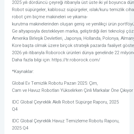
2025
yılı
dördüncü
çeyreği
itibarıyla
üst
üste
iki
yıl
boyunca
dün
Robot
süpürgeler,
kablosuz
süpürgeler,
ıslak/kuru
temizlik
ciha
robot
çim
biçme
makineleri
ve
yıkama-
kurutma
makinelerinden
oluşan
geniş
ve
yenilikçi
ürün
portföyü
Ge
altyapısıyla
destekleyen
marka,
geliştirdiği
ileri
teknoloji
çöz
Amerika
Birleşik
Devletleri,
Japonya,
Hollanda,
Polonya,
Alman
Kore
başta
olmak
üzere
birçok
stratejik
pazarda
faaliyet
göste
2026
yılı
itibarıyla
Roborock
ürünleri
dünya
genelinde
22
milyon
Daha
fazla
bilgi
için:
https://tr.roborock.com/
*Kaynaklar:
Global Ev
Temizlik
Robotu
Pazarı
2025:
Çim,
Cam
ve
Havuz
Robotları
Yükselirken
Çinli
Markalar
Öne
Çıkıyor
IDC Global
Çeyreklik
Akıllı Robot
Süpürge
Raporu, 2025
Q4
IDC Global
Çeyreklik
Havuz
Temizleme
Robotu
Raporu,
2025 Q4