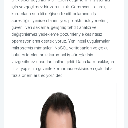
artık siber dayanıklılık bir tercih değil, tüm IT sistemleri
için vazgeçilmez bir zorunluluk. Commvault olarak,
kurumların sürekli değişen tehdit ortamında iş
sürekliliğini yeniden tanımlıyor; proaktif risk yönetimi,
güvenli veri saklama, gelişmiş tehdit analizi ve
değiştirilemez yedekleme çözümleriyle kesintisiz
operasyonlarını destekliyoruz. Yeni nesil uygulamalar,
mikroservis mimarileri, NoSQL veritabanları ve çoklu
bulut ortamları artık kurumsal iş süreçlerinin
vazgeçilmez unsurları haline geldi. Daha karmaşıklaşan
IT altyapısının güvenle korunması eskisinden çok daha
fazla önem arz ediyor.” dedi.